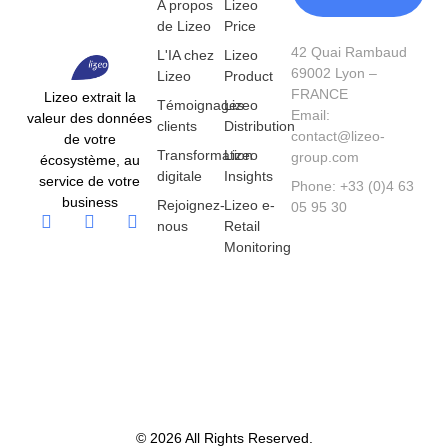
A propos
Lizeo
de Lizeo
Price
42 Quai Rambaud
L'IA chez
Lizeo
69002 Lyon –
Lizeo
Product
FRANCE
Lizeo extrait la
Témoignages
Lizeo
Email:
valeur des données
clients
Distribution
contact@lizeo-
de votre
Transformation
Lizeo
group.com
écosystème, au
digitale
Insights
service de votre
Phone: +33 (0)4 63
business
Rejoignez-
Lizeo e-
05 95 30
nous
Retail
Monitoring
© 2026 All Rights Reserved.